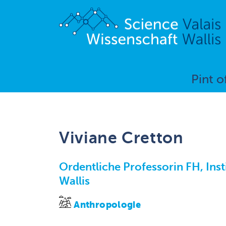
Pint o
Viviane Cretton
Ordentliche Professorin FH, Inst
Wallis
Anthropologie