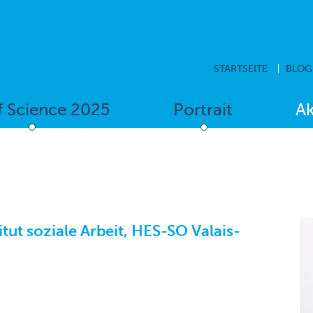
STARTSEITE
BLOG
f Science 2025
Portrait
Ak
itut soziale Arbeit, HES-SO Valais-