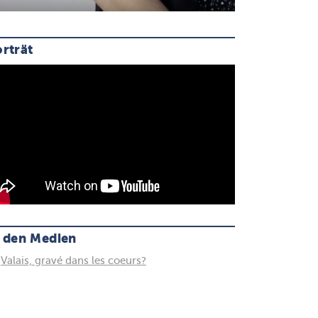
rträt
n den Medien
Valais, gravé dans les coeurs?