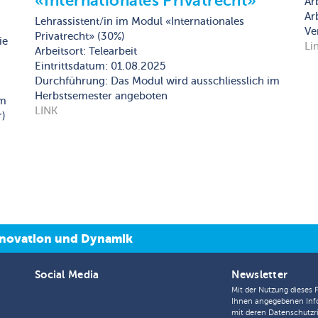
«Internationales Privatrecht»
Ar
Ar
Lehrassistent/in im Modul «Internationales
Ve
Privatrecht» (30%)
ie
Li
Arbeitsort: Telearbeit
Eintrittsdatum: 01.08.2025
Durchführung: Das Modul wird ausschliesslich im
Herbstsemester angeboten
im
LINK
r)
 Innovation und Dynamik
Social Media
Newsletter
Mit der Nutzung dieses 
Ihnen angegebenen Inf
mit deren
Datenschutzri