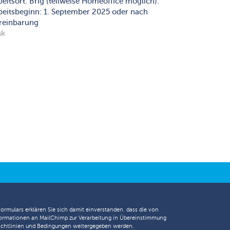
beitsort: Brig (teilweise Homeoffice möglich).
beitsbeginn: 1. September 2025 oder nach
reinbarung
nk
Formulars erklären Sie sich damit einverstanden, dass die von
ormationen an MailChimp zur Verarbeitung in Übereinstimmung
chtlinien
und
Bedingungen
weitergegeben werden.