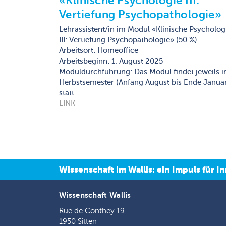
«Klinische Psychologie III:
Vertiefung Psychopathologie»
Lehrassistent/in im Modul «Klinische Psycholog
III: Vertiefung Psychopathologie» (50 %)
Arbeitsort: Homeoffice
Arbeitsbeginn: 1. August 2025
Moduldurchführung: Das Modul findet jeweils 
Herbstsemester (Anfang August bis Ende Janua
statt.
LINK
Wissenschaft im Wallis: ein Impuls für
Wissenschaft Wallis
Rue de Conthey 19
1950 Sitten