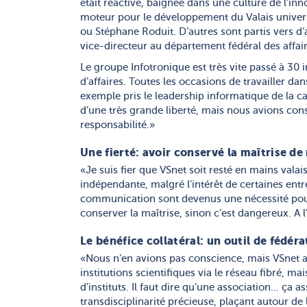
était réactive, baignée dans une culture de l’in
moteur pour le développement du Valais univer
ou Stéphane Roduit. D’autres sont partis vers d
vice-directeur au département fédéral des affair
Le groupe Infotronique est très vite passé à 30
d’affaires. Toutes les occasions de travailler da
exemple pris le leadership informatique de la 
d’une très grande liberté, mais nous avions cons
responsabilité.»
Une fierté: avoir conservé la maîtrise 
«Je suis fier que VSnet soit resté en mains valai
indépendante, malgré l’intérêt de certaines entre
communication sont devenus une nécessité pour 
conserver la maîtrise, sinon c’est dangereux. A 
Le bénéfice collatéral: un outil de fédér
«Nous n’en avions pas conscience, mais VSnet 
institutions scientifiques via le réseau fibré, m
d’instituts. Il faut dire qu’une association… ça a
transdisciplinarité précieuse, plaçant autour de 