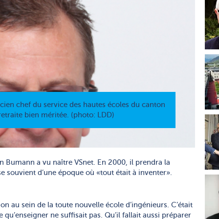
cien chef du service des hautes écoles du canton
 retraite bien méritée. (photo: LDD)
fan Bumann a vu naître VSnet. En 2000, il prendra la
l se souvient d’une époque où «tout était à inventer».
ion au sein de la toute nouvelle école d’ingénieurs. C’était
u’enseigner ne suffisait pas. Qu’il fallait aussi préparer