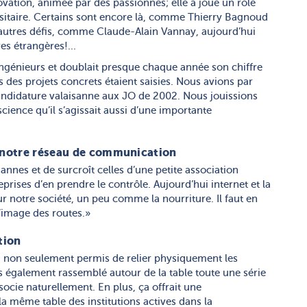
novation, animée par des passionnés; elle a joué un rôle
sitaire. Certains sont encore là, comme Thierry Bagnoud
’autres défis, comme Claude-Alain Vannay, aujourd’hui
es étrangères!...
 ingénieurs et doublait presque chaque année son chiffre
ns des projets concrets étaient saisies. Nous avions par
candidature valaisanne aux JO de 2002. Nous jouissions
cience qu’il s’agissait aussi d’une importante
de notre réseau de communication
sannes et de surcroît celles d’une petite association
prises d’en prendre le contrôle. Aujourd’hui internet et la
notre société, un peu comme la nourriture. Il faut en
l’image des routes.»
ation
a non seulement permis de relier physiquement les
ais également rassemblé autour de la table toute une série
ssocie naturellement. En plus, ça offrait une
la même table des institutions actives dans la