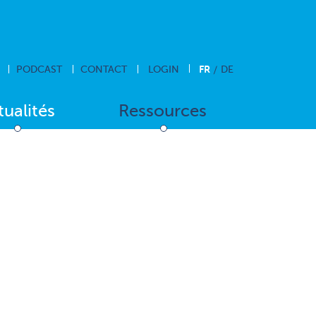
FR
PODCAST
CONTACT
LOGIN
DE
tualités
Ressources